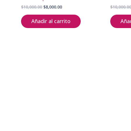
Original
Current
$
10,000.00
$
8,000.00
$
10,000.0
price
price
was:
is:
Añadir al carrito
Añad
$10,000.00.
$8,000.00.