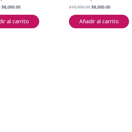
Original
Current
Original
Current
0
$
8,000.00
$
10,000.00
$
8,000.00
price
price
price
price
was:
is:
was:
is:
ir al carrito
Añadir al carrito
$10,000.00.
$8,000.00.
$10,000.00.
$8,000.00.