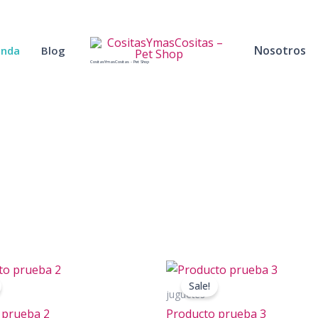
Nosotros
enda
Blog
CositasYmasCositas - Pet Shop
Sale!
juguetes
 prueba 2
Producto prueba 3