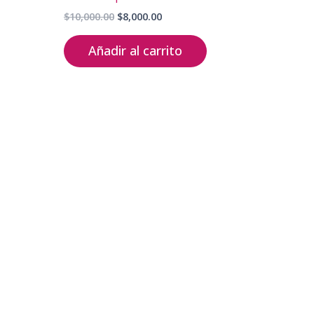
Original
Current
$
10,000.00
$
8,000.00
price
price
was:
is:
Añadir al carrito
$10,000.00.
$8,000.00.