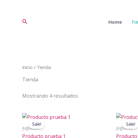
Ir
al
contenido
Buscar
Home
Ti
Inicio
/ Tienda
Tienda
Mostrando 4 resultados
Sale!
Sale!
juguetes
juguetes
Producto prueba 1
Producto