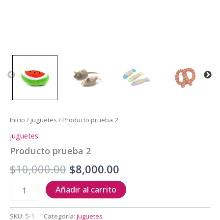
Inicio
/
juguetes
/ Producto prueba 2
juguetes
Producto prueba 2
Original
Current
$
10,000.00
$
8,000.00
price
price
Producto
Añadir al carrito
prueba
was:
is:
2
cantidad
SKU:
5-1
Categoría:
juguetes