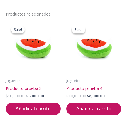
Productos relacionados
Sale!
Sale!
Sale!
Sale!
juguetes
juguetes
Producto prueba 3
Producto prueba 4
Original
Current
Original
Current
$
10,000.00
$
8,000.00
$
10,000.00
$
8,000.00
price
price
price
price
was:
is:
was:
is:
Añadir al carrito
Añadir al carrito
$10,000.00.
$8,000.00.
$10,000.00.
$8,000.00.