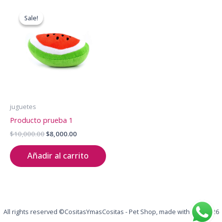
Sale!
Sale!
juguetes
Producto prueba 1
Original
Current
$
10,000.00
$
8,000.00
price
price
was:
is:
Añadir al carrito
$10,000.00.
$8,000.00.
All rights reserved ©CositasYmasCositas - Pet Shop, made with love 2026